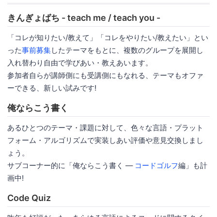
きんぎょばち - teach me / teach you -
「コレが知りたい/教えて」「コレをやりたい/教えたい」とい
った
事前募集
したテーマをもとに、複数のグループを展開し
入れ替わり自由で学びあい・教えあいます。
参加者自らが講師側にも受講側にもなれる、テーマもオファ
ーできる、新しい試みです!
俺ならこう書く
あるひとつのテーマ・課題に対して、色々な言語・プラット
フォーム・アルゴリズムで実装しあい評価や意見交換しまし
ょう。
サブコーナー的に「俺ならこう書く ―
コードゴルフ
編」も計
画中!
Code Quiz